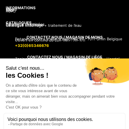
INFORMATIONS
Média
CGV
FAQ
RGPD
CATALOGUES
Catalogue cheminées
Catalogue ventilation
Catalogue chauffage + traitement de l’eau
CONTACTEZ NOUS / MAGASIN DE MONS
Detandt-Simon s.a.
Rue d'Herchies 37 -
7011 Ghlin Belgique
Ouvert en continu du Lun-Ven : 7h-17h
+32(0)65346676
CONTACTEZ NOUS / MAGASIN DE LIÈGE
Zoning des Hauts sarts
1ère avenue, 259 / 4040 - Herstal –
Belgique
Ouvert en continu du Lun-Ven : 7h-17h
+32(0)42779977
Français
Nederlands
Accueil téléphonique : 8h à 12h et 13h à 17h
© 2025 Detandt-HVAC| Created by DSInformatique