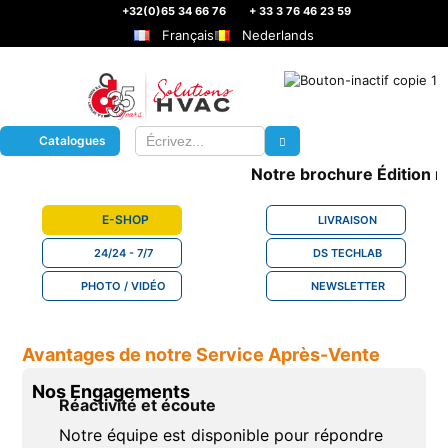
+32(0)65 34 66 76
+ 33 3 76 46 23 59
Français
Nederlands
Catalogues
Notre brochure Édition n°
E-SHOP
LIVRAISON
24/24 - 7/7
DS TECHLAB
PHOTO / VIDÉO
NEWSLETTER
Avantages de notre Service Après-Vente
Nos Engagements
Réactivité et écoute
Notre équipe est disponible pour répondre