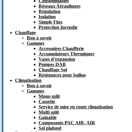
Consommables
Réseaux Aérauliques
Régulation
Isolation
Simple Flux
Protection Incendie
Chauffage
Bon à savoir
Gammes
Accessoires Chaufferie
Accumulateurs Thermiques
Vases d’expansion
Pompes DAB
Chauffage Sol
Résistances pour ballon
Climatisation
Bon à savoir
Gammes
Mono split
Cassette
Service de mise en route climatisation
Multi split
Gainable
Composants PAC AIR- AIR
Sol plafond