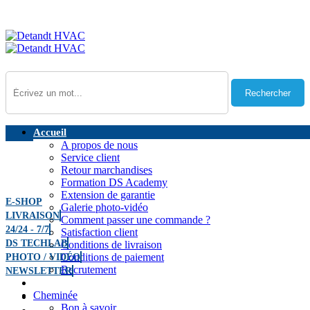
Catalogues
Rechercher
Accueil
A propos de nous
Service client
Retour marchandises
Formation DS Academy
Extension de garantie
E-SHOP
Galerie photo-vidéo
LIVRAISON
Comment passer une commande ?
24/24 - 7/7
Satisfaction client
DS TECHLAB
Conditions de livraison
Conditions de paiement
PHOTO / VIDÉO
Recrutement
NEWSLETTER
Nos points forts
Cheminée
Nos services
Bon à savoir​