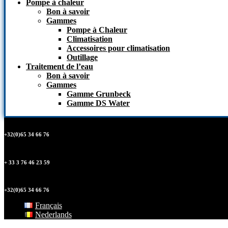
Pompe à chaleur
Bon à savoir
Gammes
Pompe à Chaleur
Climatisation
Accessoires pour climatisation
Outillage
Traitement de l’eau
Bon à savoir
Gammes
Gamme Grunbeck
Gamme DS Water
+32(0)65 34 66 76
+ 33 3 76 46 23 59
+32(0)65 34 66 76
Français
Nederlands