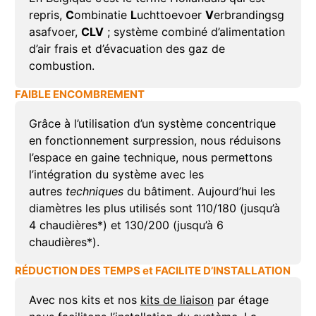
repris,
C
ombinatie
L
uchttoevoer
V
erbrandingsg
asafvoer,
CLV
; système combiné d’alimentation
d’air frais et d’évacuation des gaz de
combustion.
FAIBLE ENCOMBREMENT
Grâce à l’utilisation d’un système concentrique
en fonctionnement surpression, nous réduisons
l’espace en gaine technique, nous permettons
l’intégration du système avec les
autres
techniques
du bâtiment. Aujourd’hui les
diamètres les plus utilisés sont 110/180 (jusqu’à
4 chaudières*) et 130/200 (jusqu’à 6
chaudières*).
RÉDUCTION DES TEMPS et FACILITE D’INSTALLATION
Avec
nos kits
et nos
kits de liaison
par étage