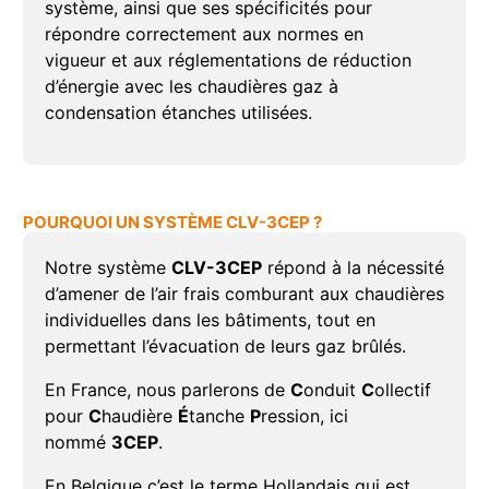
système, ainsi que ses spécificités pour
répondre correctement aux normes en
vigueur et aux réglementations de réduction
d’énergie avec les chaudières gaz à
condensation étanches utilisées.
POURQUOI UN SYSTÈME CLV-3CEP ?
Notre système
CLV-3CEP
répond à la nécessité
d’amener de l’air frais comburant aux chaudières
individuelles dans les bâtiments, tout en
permettant l’évacuation de leurs gaz brûlés.
En France, nous parlerons de
C
onduit
C
ollectif
pour
C
haudière
É
tanche
P
ression, ici
nommé
3CEP
.
En Belgique c’est le terme Hollandais qui est