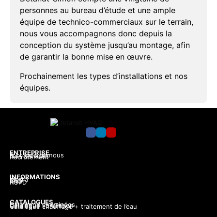
personnes au bureau d’étude et une ample
équipe de technico-commerciaux sur le terrain,
nous vous accompagnons donc depuis la
conception du système jusqu’au montage, afin
de garantir la bonne mise en œuvre.
Prochainement les types d’installations et nos
équipes.
ENTREPRISE
A propos de nous
Nos services
Recrutement
INFORMATIONS
Média
CGV
FAQ
RGPD
CATALOGUES
Catalogue cheminées
Catalogue ventilation
Catalogue chauffage + traitement de l’eau