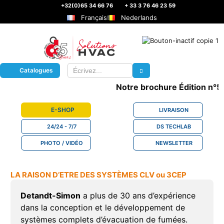
+32(0)65 34 66 76
+ 33 3 76 46 23 59
Français
Nederlands
Catalogues
Notre brochure Édition n°5 es
E-SHOP
LIVRAISON
24/24 - 7/7
DS TECHLAB
PHOTO / VIDÉO
NEWSLETTER
LA RAISON D’ETRE DES SYSTÈMES CLV ou 3CEP
Detandt-Simon
a plus de 30 ans d’expérience
dans la conception et le développement de
systèmes complets d’évacuation de fumées.