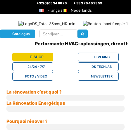
+32(0)65 34 66 76
+ 33 3 76 46 23 59
Français
Nederlands
Catalogus
Performante HVAC-oplossingen, direct be
E-SHOP
LEVERING
24/24 - 7/7
DS TECHLAB
FOTO / VIDEO
NEWSLETTER
La rénovation c’est quoi ?
La Rénovation Energétique
Pourquoi rénover ?