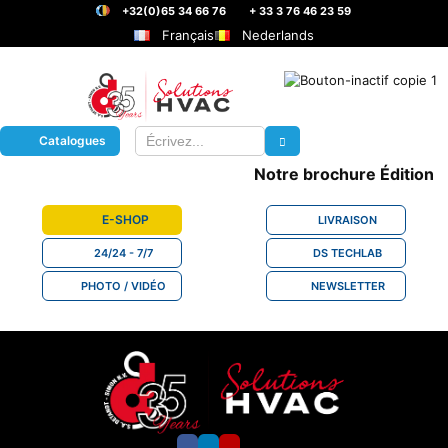
+32(0)65 34 66 76
+ 33 3 76 46 23 59
Français
Nederlands
Catalogues
Notre brochure Édition n°
E-SHOP
LIVRAISON
24/24 - 7/7
DS TECHLAB
PHOTO / VIDÉO
NEWSLETTER