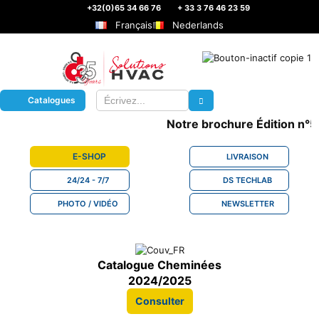
+32(0)65 34 66 76
+ 33 3 76 46 23 59
Français
Nederlands
Catalogues
Notre brochure Édition n°5 e
E-SHOP
LIVRAISON
24/24 - 7/7
DS TECHLAB
PHOTO / VIDÉO
NEWSLETTER
Catalogue Cheminées
2024/2025
Consulter